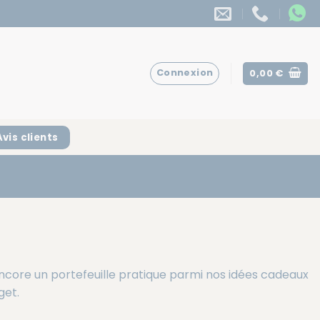
Connexion
0,00
€
Avis clients
ncore un portefeuille pratique parmi nos idées cadeaux
get.