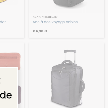
SACS ORIGINAUX
ndor –
Sac à dos voyage cabine
84,90
€
×
z
 de