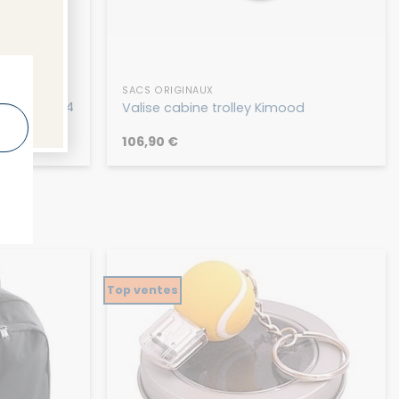
SACS ORIGINAUX
achette – 4
Valise cabine trolley Kimood
106,90
€
Top ventes