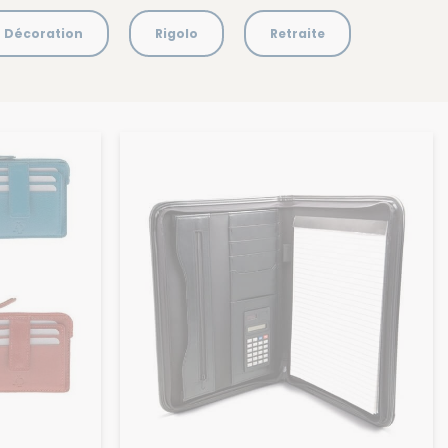
Décoration
Rigolo
Retraite