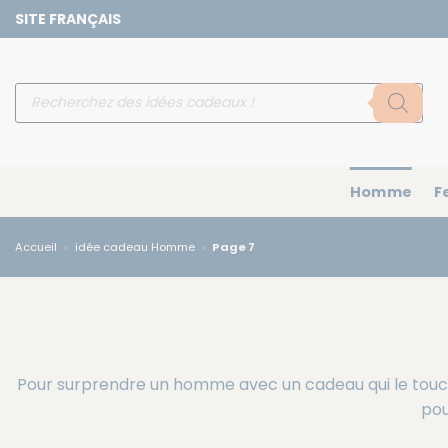
Passer
SITE FRANÇAIS
au
contenu
Recherche
de
produits
Homme
F
Accueil
»
idée cadeau Homme
»
Page 7
Pour surprendre un homme avec un cadeau qui le touche
pou