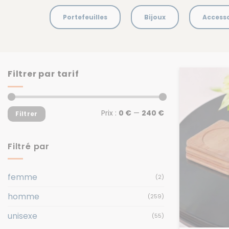
Portefeuilles
Bijoux
Accesso
Filtrer par tarif
Prix
Prix
Prix :
0 €
—
240 €
Filtrer
min
max
Filtré par
femme
(2)
homme
(259)
unisexe
(55)