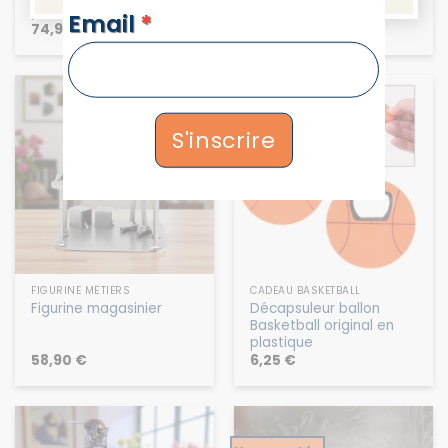
pianiste homme
NEWSLETTERS
Email
*
74,90
€
134,90
€
S'inscrire
FIGURINE MÉTIERS
CADEAU BASKETBALL
Décapsuleur ballon
Figurine magasinier
Basketball original en
plastique
58,90
€
6,25
€