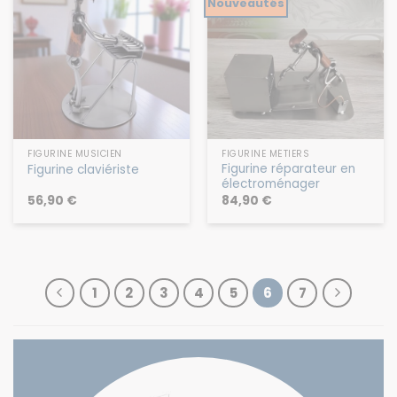
Nouveautés
FIGURINE MUSICIEN
FIGURINE MÉTIERS
Figurine réparateur en
Figurine claviériste
électroménager
56,90
€
84,90
€
1
2
3
4
5
6
7