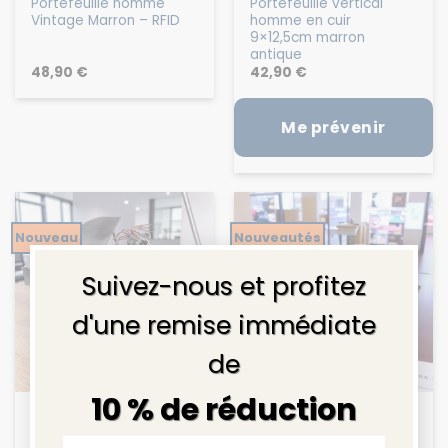
Portefeuille homme
Portefeuille vertical
Vintage Marron – RFID
homme en cuir
9×12,5cm marron
antique
48,90
€
42,90
€
Me prévenir
Nouveau
Nouveautés
×
Suivez-nous et profitez
d'une remise immédiate
de
10 % de réduction
FIGURINE MUSICIEN
FIGURINE MÉTAL
Cadeau pour musicien
Miniature Voiture
pianiste – Figurine
Mercedes vintage