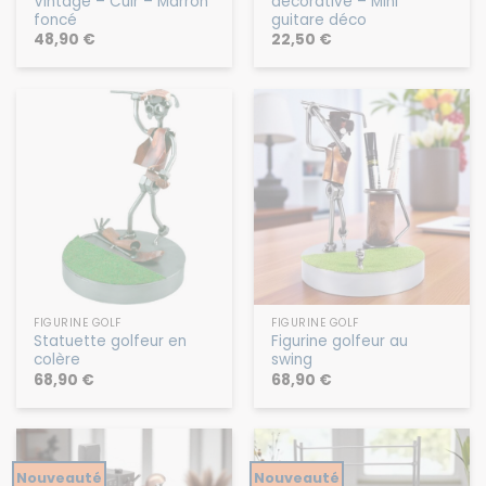
Vintage – Cuir – Marron
décorative – Mini
foncé
guitare déco
48,90
€
22,50
€
FIGURINE GOLF
FIGURINE GOLF
Statuette golfeur en
Figurine golfeur au
colère
swing
68,90
€
68,90
€
Nouveauté
Nouveauté