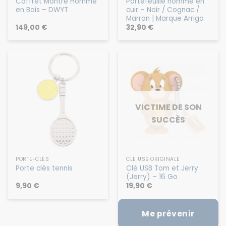
Coffret Montre Homme
Portefeuille homme en
en Bois – DWYT
cuir – Noir / Cognac /
Marron | Marque Arrigo
149,00
€
32,90
€
VICTIME DE SON
SUCCÈS
PORTE-CLÉS
CLÉ USB ORIGINALE
Clé USB Tom et Jerry
Porte clés tennis
(Jerry) – 16 Go
9,90
€
19,90
€
Me prévenir