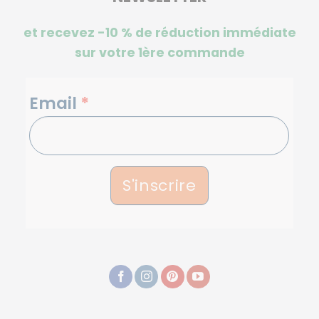
et recevez -10 %
de réduction immédiate
sur votre 1ère commande
NEWSLETTERS
Email
*
S'inscrire