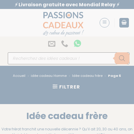
Passer
⚡️ Livraison gratuite avec Mondial Relay ⚡️
au
contenu
Recherche
de
produits
Accueil
»
idée cadeau Homme
»
Idée cadeau frère
»
Page 6
FILTRER
Idée cadeau frère
Votre frérot franchit une nouvelle décennie ? Qu’il ait 20, 30 ou 40 ans, on