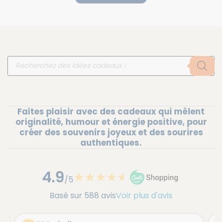
Recherche
de
produits
Faites plaisir avec des cadeaux qui mêlent
originalité, humour et énergie positive, pour
créer des souvenirs joyeux et des sourires
authentiques.
4.9
★
★
★
★
★
★
/5
Basé sur 588 avis
Voir plus d'avis