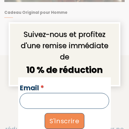
Cadeau Original pour Homme
×
Suivez-nous et profitez
d'une remise immédiate
de
10 % de réduction
Rejoignez 30 000
NEWSLETTERS
Email
*
passionnées
Recevez nos nouveautés, les
S'inscrire