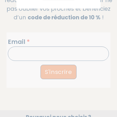
réductions avant chaque fête pour ne
pas oublier vos proches et bénéficiez
d’un
code de réduction de 10 %
!
NEWSLETTERS
Email
*
S'inscrire