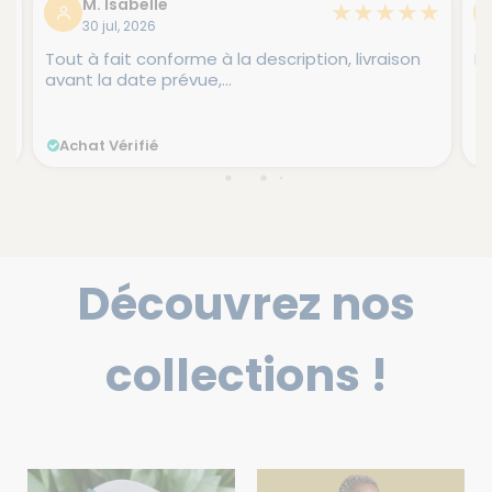
lle
D. Nadine
★
★
★
★
★
26
25 jul, 2026
onforme à la description, livraison
Livraison délai raiso
 prévue,...
ié
Achat Vérifié
Découvrez nos
collections !