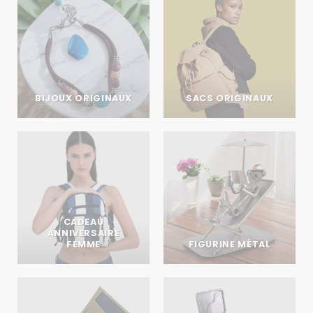
BIJOUX ORIGINAUX
SACS ORIGINAUX
CADEAU
ANNIVERSAIRE
FEMME
FIGURINE MÉTAL