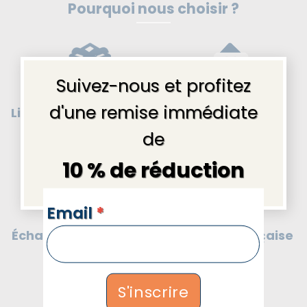
Pourquoi nous choisir ?
×
Suivez-nous et profitez
d'une remise immédiate
Livraison gratuite
Message cadeau
en
France
offert
de
10 % de réduction
NEWSLETTERS
Email
*
Boutique française
Échanges & Retours
de cadeaux
30 jours
S'inscrire