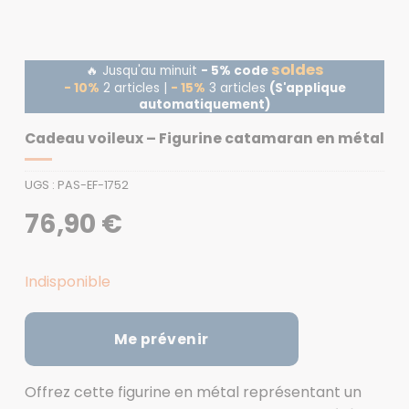
soldes
🔥 Jusqu'au minuit
- 5% code
- 10%
2 articles |
- 15%
3 articles
(S'applique
automatiquement)
Cadeau voileux – Figurine catamaran en métal
UGS :
PAS-EF-1752
76,90
€
Indisponible
Me prévenir
Offrez cette figurine en métal représentant un