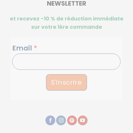
NEWSLETTER
et recevez -10 %
de réduction immédiate
sur votre 1ère commande
NEWSLETTERS
Email
*
S'inscrire