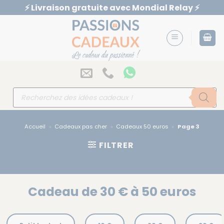
Passer
⚡️ Livraison gratuite avec Mondial Relay ⚡️
au
contenu
Recherche
de
produits
Accueil
»
Cadeaux pas cher
»
Cadeaux 50 euros
»
Page 3
FILTRER
Cadeau de 30 € à 50 euros