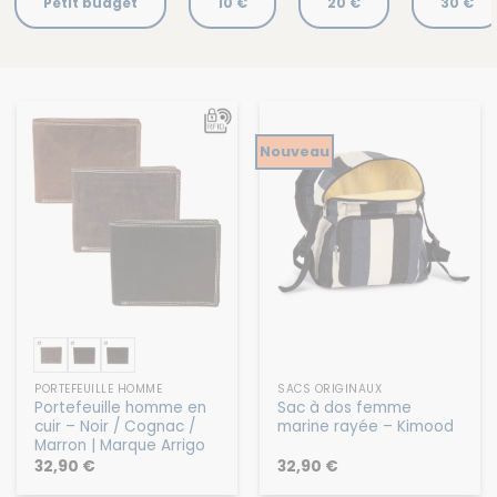
Petit budget
10 €
20 €
30 €
Nouveau
PORTEFEUILLE HOMME
SACS ORIGINAUX
Portefeuille homme en
Sac à dos femme
cuir – Noir / Cognac /
marine rayée – Kimood
Marron | Marque Arrigo
32,90
€
32,90
€