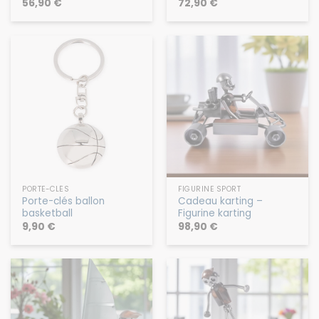
métal
ping-pong
56,90
€
72,90
€
PORTE-CLÉS
FIGURINE SPORT
Porte-clés ballon
Cadeau karting –
basketball
Figurine karting
9,90
€
98,90
€