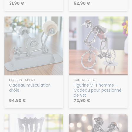
Protection anti-RFID
musculation
31,90
€
62,90
€
FIGURINE SPORT
CADEAU VÉLO
Cadeau musculation
Figurine VTT homme –
drôle
Cadeau pour passionné
de vtt
54,90
€
72,90
€