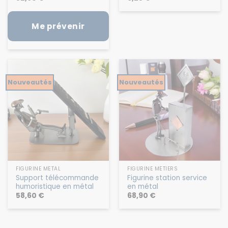
52,90
€
6,25
€
Me prévenir
Nouveautés
Nouveautés
FIGURINE MÉTAL
FIGURINE MÉTIERS
Support télécommande
Figurine station service
humoristique en métal
en métal
58,60
€
68,90
€