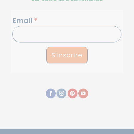
sur votre 1ère commande
NEWSLETTERS
Email
*
S'inscrire