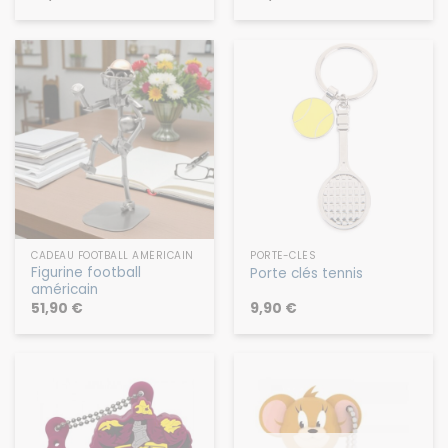
62,90
€
54,90
€
CADEAU FOOTBALL AMÉRICAIN
PORTE-CLÉS
Figurine football
Porte clés tennis
américain
51,90
€
9,90
€