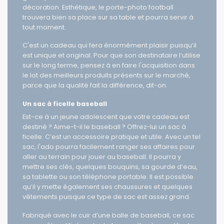
génial pour combler ses attentes en matière de
décoration. Esthétique, le porte-photo football
trouvera bien sa place sur sa table et pourra servir à
tout moment.
C'est un cadeau qui fera énormément plaisir puisqu’il
est unique et original. Pour que son destinataire l’utilise
sur le long terme, pensez à en faire l'acquisition dans
le lot des meilleurs produits présents sur le marché,
parce que la qualité fait la différence, dit-on.
Un sac à ficelle baseball
Est-ce à un jeune adolescent que votre cadeau est
destiné ? Aime-t-il le baseball ? Offrez-lui un sac à
ficelle. C’est un accessoire pratique et utile. Avec un tel
sac, l'ado pourra facilement ranger ses affaires pour
aller au terrain pour jouer au baseball. Il pourra y
mettre ses clés, quelques bouquins, sa gourde d’eau,
sa tablette ou son téléphone portable. Il est possible
qu’il y mette également ses chaussures et quelques
vêtements puisque ce type de sac est assez grand.