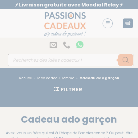
Passer
au
contenu
Recherche
de
produits
Accueil
»
idée cadeau Homme
»
Cadeau ado garçon
FILTRER
Cadeau ado garçon