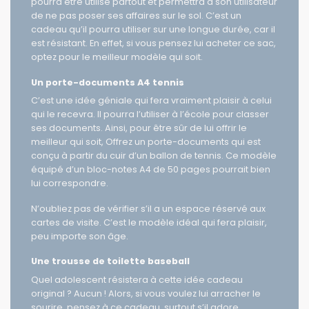
Fabriqué avec le cuir d’une balle de baseball, ce sac
pourra être utilisé partout et permettra à son utilisateur
de ne pas poser ses affaires sur le sol. C’est un
cadeau qu’il pourra utiliser sur une longue durée, car il
est résistant. En effet, si vous pensez lui acheter ce sac,
optez pour le meilleur modèle qui soit.
Un porte-documents A4 tennis
C’est une idée géniale qui fera vraiment plaisir à celui
qui le recevra. Il pourra l’utiliser à l’école pour classer
ses documents. Ainsi, pour être sûr de lui offrir le
meilleur qui soit, Offrez un porte-documents qui est
conçu à partir du cuir d’un ballon de tennis. Ce modèle
équipé d’un bloc-notes A4 de 50 pages pourrait bien
lui correspondre.
N’oubliez pas de vérifier s’il a un espace réservé aux
cartes de visite. C’est le modèle idéal qui fera plaisir,
peu importe son âge.
Une trousse de toilette baseball
Quel adolescent résistera à cette idée cadeau
original ? Aucun ! Alors, si vous voulez lui arracher le