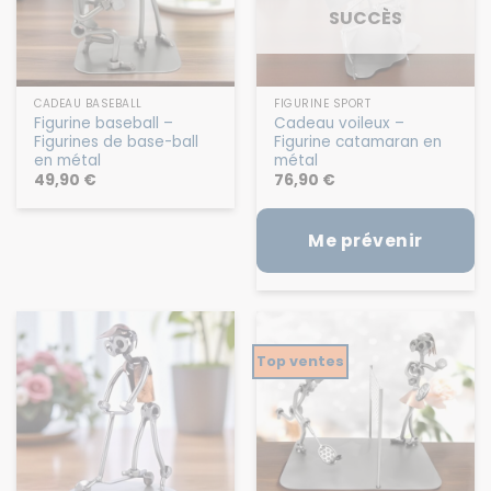
VICTIME DE SON
SUCCÈS
CADEAU BASEBALL
FIGURINE SPORT
Figurine baseball –
Cadeau voileux –
Figurines de base-ball
Figurine catamaran en
en métal
métal
49,90
€
76,90
€
Me prévenir
Top ventes