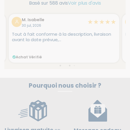
Basé sur 588 avis
Voir plus d'avis
M. Isabelle
★
★
★
★
★
★
30 jul, 2026
Tout à fait conforme à la description, livraison
Li
avant la date prévue,...
Achat Vérifié
Pourquoi nous choisir ?
Livraison gratuite