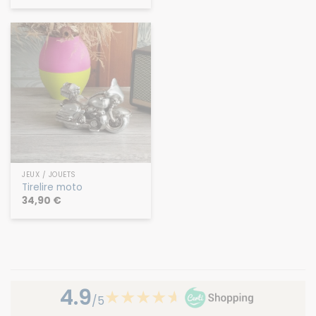
JEUX / JOUETS
Tirelire moto
34,90
€
4.9
★
★
★
★
★
★
/5