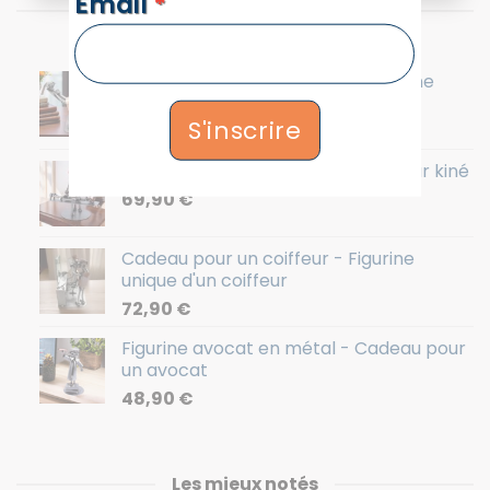
Email
*
Les plus recherchés
Cadeau pour gynécologue - Figurine
gynécologue
S'inscrire
68,90
€
Figurine kiné homme - Cadeau pour kiné
69,90
€
Cadeau pour un coiffeur - Figurine
unique d'un coiffeur
72,90
€
Figurine avocat en métal - Cadeau pour
un avocat
48,90
€
Les mieux notés