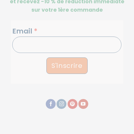
et recevez -10 %
de réduction immédiate
sur votre 1ère commande
NEWSLETTERS
Email
*
S'inscrire