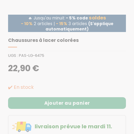
soldes
🔥 Jusqu'au minuit
- 5% code
- 10%
2 articles |
- 15%
3 articles
(S'applique
automatiquement)
Chaussures à lacer colorées
UGS :
PAS-LG-6475
22,90
€
✔️ En stock
Ajouter au panier
livraison prévue le mardi 11.