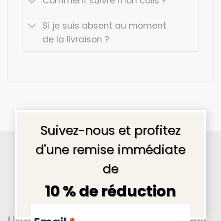
Comment suivre mon colis ?
Si je suis absent au moment
de la livraison ?
×
Suivez-nous et profitez
Pourquoi nous choisir ?
d'une remise immédiate
de
10 % de réduction
Livraison gratuite
NEWSLETTERS
Message cadeau
en