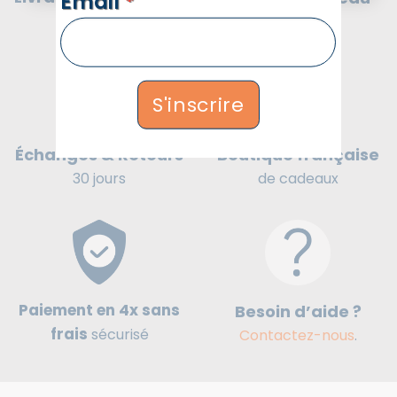
Email
*
France
offert
S'inscrire
Boutique française
Échanges & Retours
de cadeaux
30 jours
Paiement en 4x sans
Besoin d’aide ?
frais
sécurisé
Contactez-nous
.