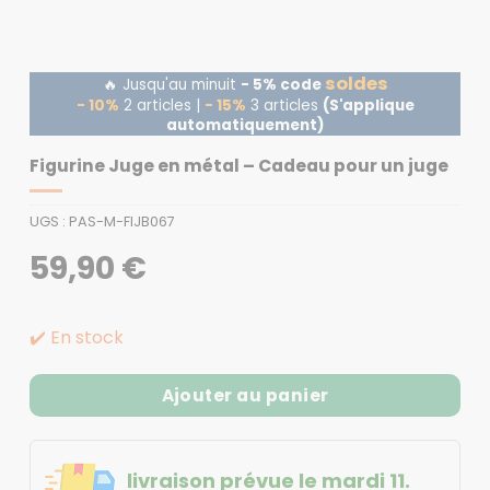
soldes
🔥 Jusqu'au minuit
- 5% code
- 10%
2 articles |
- 15%
3 articles
(S'applique
automatiquement)
Figurine Juge en métal – Cadeau pour un juge
UGS :
PAS-M-FIJB067
59,90
€
✔️ En stock
Ajouter au panier
livraison prévue le mardi 11.