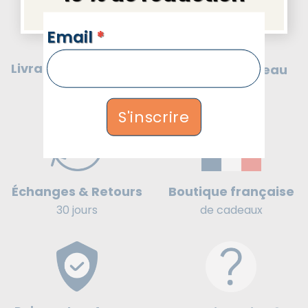
NEWSLETTERS
Email
*
Livraison gratuite
Message cadeau
en
France
offert
S'inscrire
Boutique française
Échanges & Retours
de cadeaux
30 jours