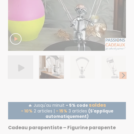
soldes
🔥 Jusqu'au minuit
- 5% code
- 10%
2 articles |
- 15%
3 articles
(S'applique
automatiquement)
Cadeau parapentiste – Figurine parapente