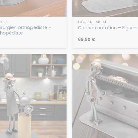
IERS
FIGURINE MÉTAL
rurgien orthopédiste –
Cadeau natation – Figurin
rthopédiste
69,90
€