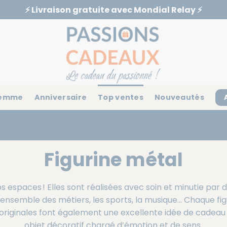
⚡️ Livraison gratuite avec Mondial Relay ⚡️
emme
Anniversaire
Top ventes
Nouveautés
Figurine métal
s espaces ! Elles sont réalisées avec soin et minutie par d
ensemble des métiers, les sports, la musique… Chaque figur
 originales font également une excellente idée de
cadeau
objet décoratif chargé d’émotion et de sens.