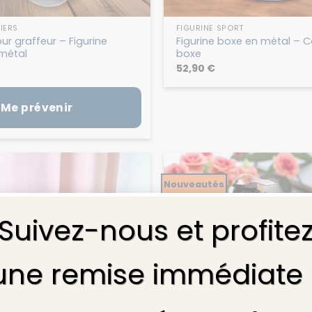
IERS
FIGURINE SPORT
r graffeur – Figurine
Figurine boxe en métal – 
 métal
boxe
52,90
€
Me prévenir
Nouveautés
Suivez-nous et profite
une remise immédiate