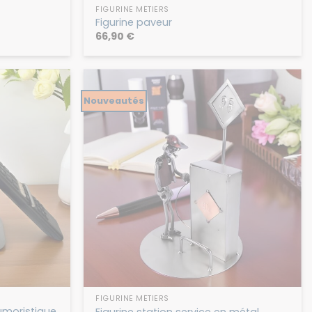
FIGURINE MÉTIERS
Figurine paveur
66,90
€
Nouveautés
FIGURINE MÉTIERS
moristique
Figurine station service en métal