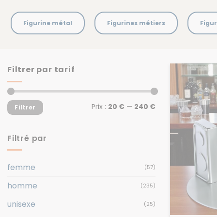
Figurine métal
Figurines métiers
Figur
Filtrer par tarif
Prix
Prix
Prix :
20 €
—
240 €
Filtrer
min
max
Filtré par
femme
(57)
homme
(235)
unisexe
(25)