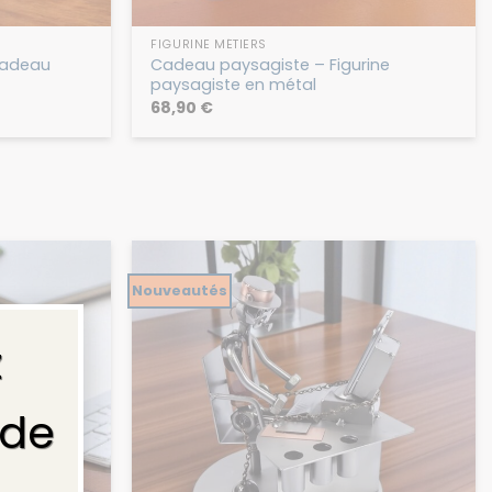
FIGURINE MÉTIERS
Cadeau
Cadeau paysagiste – Figurine
paysagiste en métal
68,90
€
Nouveautés
×
z
 de