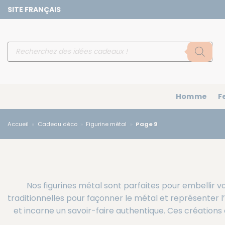
Passer
SITE FRANÇAIS
au
contenu
Recherche
de
produits
Homme
F
Accueil
»
Cadeau déco
»
Figurine métal
»
Page 9
Nos figurines métal sont parfaites pour embellir vo
traditionnelles pour façonner le métal et représenter l’
et incarne un savoir-faire authentique. Ces créations