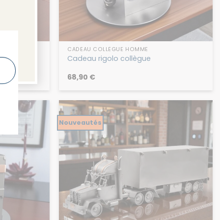
CADEAU COLLÈGUE HOMME
 Figurine
Cadeau rigolo collègue
68,90
€
Nouveautés