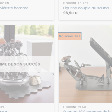
SICIEN
FIGURINE ADULTE
laviériste homme
Figurine couple au sauna
98,90
€
Nouveautés
IME DE SON SUCCÈS
ORT
FIGURINE MÉTAL
Support télécommande hu
fting