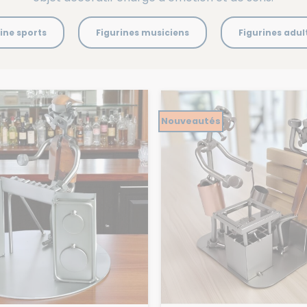
ine sports
Figurines musiciens
Figurines adul
Nouveautés