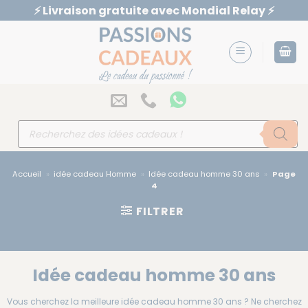
Passer
⚡️ Livraison gratuite avec Mondial Relay ⚡️
au
contenu
Recherche
de
produits
Accueil
»
idée cadeau Homme
»
Idée cadeau homme 30 ans
»
Page
4
FILTRER
Idée cadeau homme 30 ans
Vous cherchez la meilleure idée cadeau homme 30 ans ? Ne cherchez