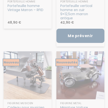
PORTEFEUILLE HOMME
PORTEFEUILLE HOMME
Portefeuille homme
Portefeuille vertical
Vintage Marron – RFID
homme en cuir
9×12,5cm marron
antique
48,90
€
42,90
€
Me prévenir
Nouveau
Nouveautés
FIGURINE MUSICIEN
FIGURINE MÉTAL
Cadeau pour musicien
Miniature Voiture