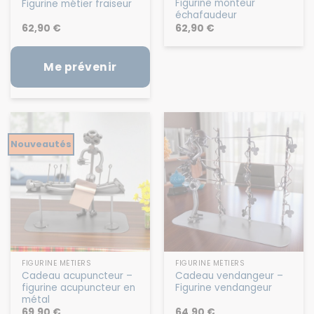
Figurine monteur
Figurine métier fraiseur
échafaudeur
62,90
€
62,90
€
Me prévenir
Nouveautés
FIGURINE MÉTIERS
FIGURINE MÉTIERS
Cadeau acupuncteur –
Cadeau vendangeur –
figurine acupuncteur en
Figurine vendangeur
métal
69,90
€
64,90
€