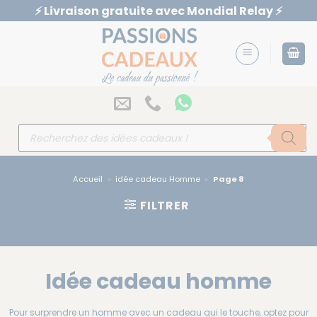
Passer
⚡️ Livraison gratuite avec Mondial Relay ⚡️
au
contenu
Recherche
de
produits
Accueil
»
idée cadeau Homme
»
Page 8
FILTRER
Idée cadeau homme
Pour surprendre un homme avec un cadeau qui le touche, optez pour