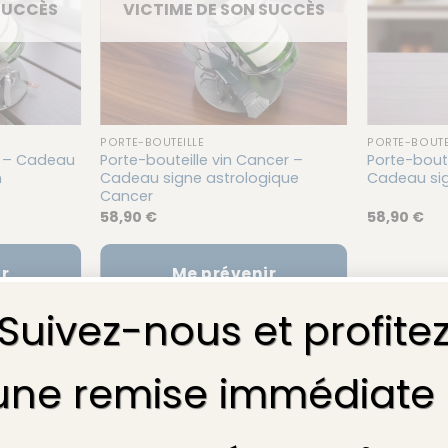
 SUCCÈS
VICTIME DE SON SUCCÈS
PORTE-BOUTEILLE
PORTE-BOUTE
on – Cadeau
Porte-bouteille vin Cancer –
Porte-bout
n
Cadeau signe astrologique
Cadeau si
Cancer
58,90
€
58,90
€
r
Me prévenir
Suivez-nous et profite
une remise immédiate