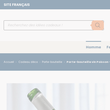
Passer
SITE FRANÇAIS
au
contenu
Recherche
de
produits
Homme
F
Accueil
»
Cadeau déco
»
Porte-bouteille
»
Porte-bouteille vin Poisson