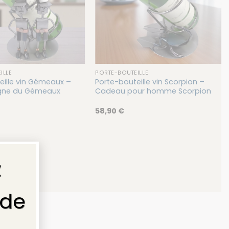
ILLE
PORTE-BOUTEILLE
eille vin Gémeaux –
Porte-bouteille vin Scorpion –
gne du Gémeaux
Cadeau pour homme Scorpion
58,90
€
×
z
 de