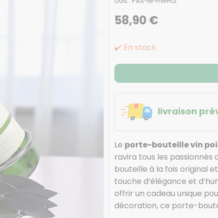
UGS :
PAS-M-FIWH12
58,90
€
✔️ En stock
livraison pré
Le
porte-bouteille vin po
ravira tous les passionnés
bouteille à la fois original
touche d’élégance et d’hum
offrir un cadeau unique po
décoration, ce porte-boutei