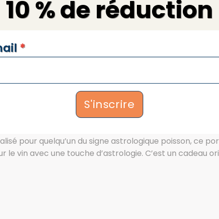
10 % de réduction
Description
Informations complémentaires
n porte-bouteille élégant et durab
SLETTERS
ail
*
ation soignée
ement, garantissant une qualité et une robustesse excepti
ur une étagère, un buffet ou même sur une table lors de vos
ctionnalité optimale pour supporter une bouteille de vin 
S'inscrire
gne poisson
sé pour quelqu’un du signe astrologique poisson, ce porte-
ur le vin avec une touche d’astrologie. C’est un cadeau ori