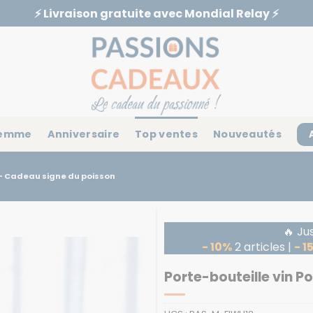
⚡️ Livraison gratuite avec Mondial Relay ⚡️
emme
Anniversaire
Top ventes
Nouveautés
 – Cadeau signe du poisson
🔥 Ju
- 10%
2 articles |
- 1
Porte-bouteille vin P