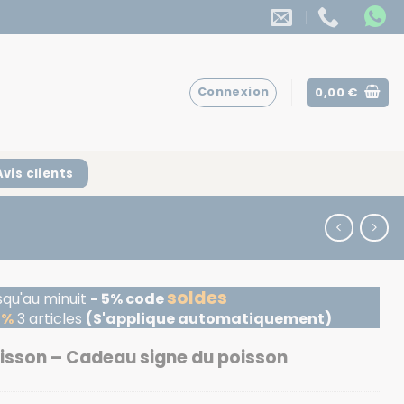
Connexion
0,00
€
Avis clients
soldes
squ'au minuit
- 5% code
5%
3 articles
(S'applique automatiquement)
oisson – Cadeau signe du poisson