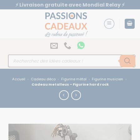
Passer
⚡️ Livraison gratuite avec Mondial Relay ⚡️
au
contenu
Recherche
de
produits
Accueil
»
Cadeau déco
»
Figurine métal
»
Figurine musicien
»
Cadeau metalleux – Figurine hard rock