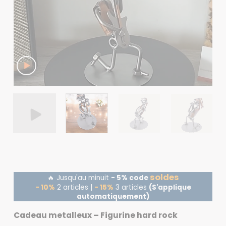
soldes
🔥 Jusqu'au minuit
- 5% code
- 10%
2 articles |
- 15%
3 articles
(S'applique
automatiquement)
Cadeau metalleux – Figurine hard rock