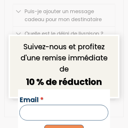
Puis-je ajouter un message
cadeau pour mon destinataire
Quelle est le délai de livraison ?
×
Suivez-nous et profitez
Est-ce que la facture se trouve
dans le colis ?
d'une remise immédiate
de
Comment suivre mon colis ?
10 % de réduction
Si je suis absent au moment
de la livraison ?
NEWSLETTERS
Email
*