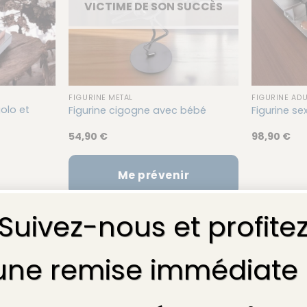
VICTIME DE SON SUCCÈS
FIGURINE MÉTAL
FIGURINE ADU
olo et
Figurine cigogne avec bébé
Figurine s
54,90
€
98,90
€
Me prévenir
Suivez-nous et profite
une remise immédiate
Description
Informations complémentaires