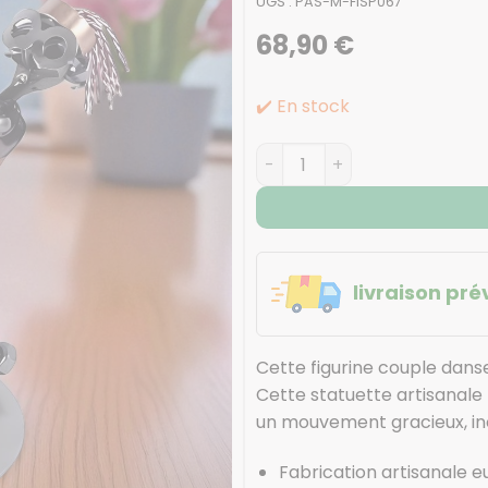
UGS :
PAS-M-FISP067
68,90
€
✔️ En stock
quantité de Figurine coupl
livraison pré
Cette figurine couple danse
Cette statuette artisana
un mouvement gracieux, inca
Fabrication artisanale 