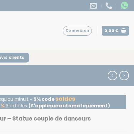
Connexion
0,00
€
Avis clients
soldes
squ'au minuit
- 5% code
5%
3 articles
(S'applique automatiquement)
ur – Statue couple de danseurs