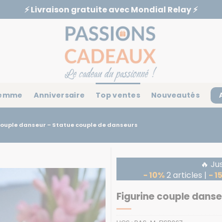
⚡️ Livraison gratuite avec Mondial Relay ⚡️
emme
Anniversaire
Top ventes
Nouveautés
couple danseur – Statue couple de danseurs
🔥 Ju
- 10%
2 articles |
- 1
Figurine couple danse