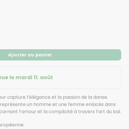
e danseur - Statue couple de danseurs
Ajouter au panier
vue le mardi 11. août
ur capture l’élégance et la passion de la danse.
le représente un homme et une femme enlacés dans
rnant l’amour et la complicité à travers l’art du bal.
européenne