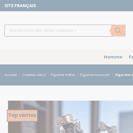
Passer
SITE FRANÇAIS
au
contenu
Recherche
de
produits
Homme
F
Accueil
»
Cadeau déco
»
Figurine métal
»
Figurine musicien
»
Figurine 
Top ventes