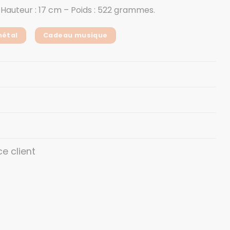
– Hauteur : 17 cm – Poids : 522 grammes.
métal
Cadeau musique
ce client