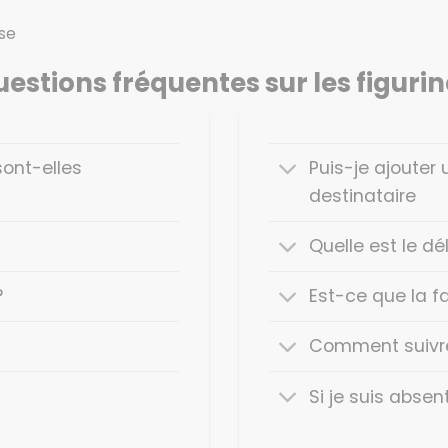
se
estions fréquentes sur les figuri
sont-elles
Puis-je ajoute
destinataire
Quelle est le dél
?
Est-ce que la fa
Comment suivre
Si je suis abse