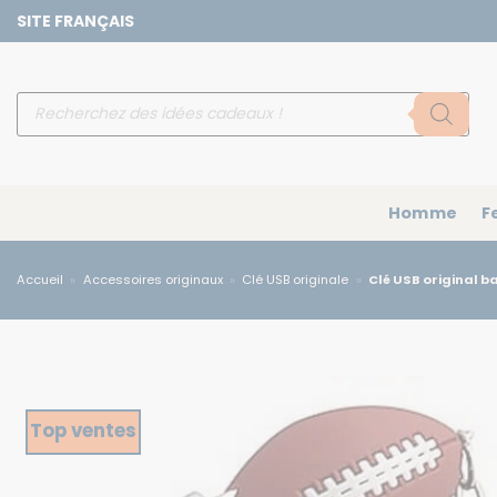
Passer
SITE FRANÇAIS
au
contenu
Recherche
de
produits
Homme
F
Accueil
»
Accessoires originaux
»
Clé USB originale
»
Clé USB original b
Top ventes