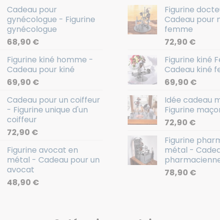
Cadeau pour
Figurine doct
gynécologue - Figurine
Cadeau pour 
gynécologue
femme
68,90
€
72,90
€
Figurine kiné homme -
Figurine kiné
Cadeau pour kiné
Cadeau kiné 
69,90
€
69,90
€
Cadeau pour un coiffeur
Idée cadeau 
- Figurine unique d'un
Figurine maço
coiffeur
72,90
€
72,90
€
Figurine phar
Figurine avocat en
métal - Cade
métal - Cadeau pour un
pharmacienn
avocat
78,90
€
48,90
€