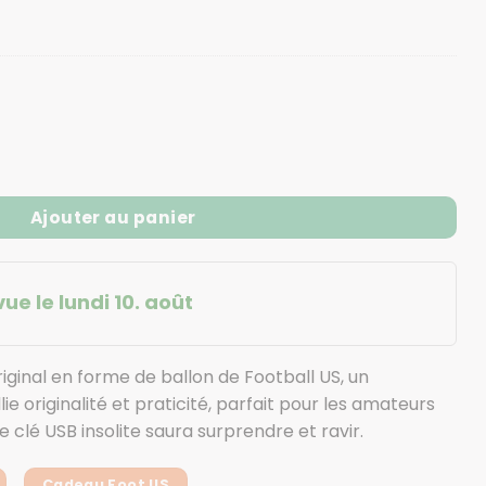
 ballon Football US 8 Go
Ajouter au panier
ue le lundi 10. août
iginal en forme de ballon de Football US, un
ie originalité et praticité, parfait pour les amateurs
 clé USB insolite saura surprendre et ravir.
Cadeau Foot US