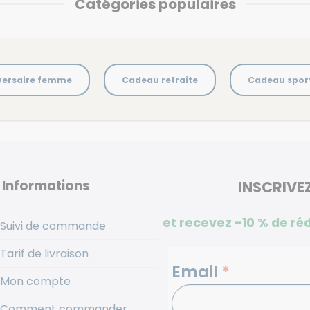
Catégories populaires
versaire femme
Cadeau retraite
Cadeau sport
Informations
INSCRIVE
et recevez -10 %
de ré
Suivi de commande
Tarif de livraison
NEWSLETTERS
Email
*
Mon compte
Comment commander