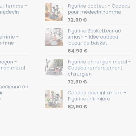
eur femme -
Figurine docteur - Cadeau
médecin
pour médecin homme
72,90
€
Figurine Basketteur au
 Femme -
smash - Idée cadeau
femme
joueur de basket
64,90
€
maçon -
Figurine chirurgien métal -
n en métal
Cadeau remerciement
chirurgien
72,90
€
macienne en
au
Cadeau pour infirmière -
e
Figurine infirmière
62,90
€