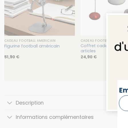
CADEAU FOOTBALL AMÉRICAIN
CADEAU FOOTBALL AMÉRICA
d'
Coffret cadeau Footbal
Figurine football américain
articles
51,90
€
24,90
€
NEW
Em
Description
Informations complémentaires