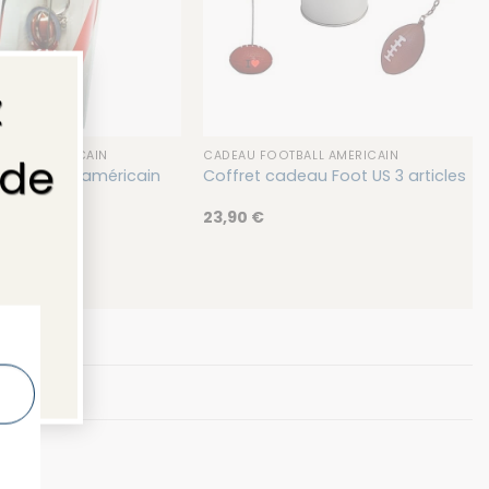
×
z
BALL AMÉRICAIN
CADEAU FOOTBALL AMÉRICAIN
 de
deau Foot américain
Coffret cadeau Foot US 3 articles
23,90
€