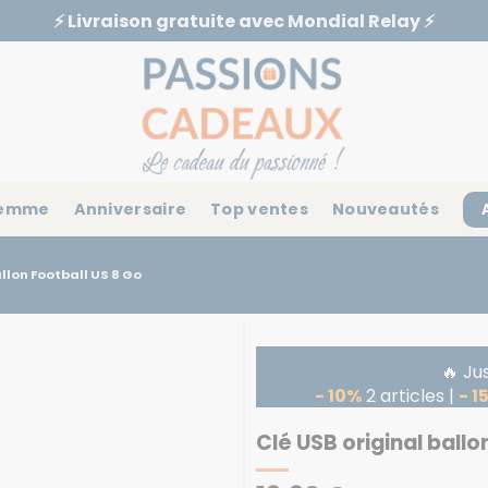
⚡️ Livraison gratuite avec Mondial Relay ⚡️
emme
Anniversaire
Top ventes
Nouveautés
allon Football US 8 Go
🔥 Ju
- 10%
2 articles |
- 1
Clé USB original ballo