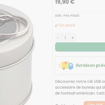
19,90
€
UGS :
PAS-FA001
✔️ En stock
quantité de Clé USB original
livraison prév
Découvrez notre clé USB or
accessoire de bureau qui all
de football américain. Cette
Clés USB