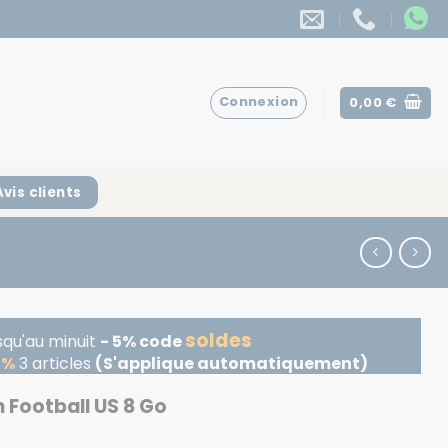
Connexion
0,00
€
Avis clients
soldes
squ'au minuit
- 5% code
5%
3 articles
(S'applique automatiquement)
n Football US 8 Go