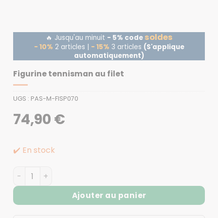
soldes
🔥 Jusqu'au minuit
- 5% code
- 10%
2 articles |
- 15%
3 articles
(S'applique
automatiquement)
Figurine tennisman au filet
UGS :
PAS-M-FISP070
74,90
€
✔️ En stock
quantité de Figurine tennisman au filet
Ajouter au panier