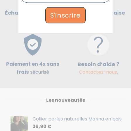
Boutique française
Échanges & Retours
S'inscrire
de cadeaux
30 jours
Paiement en 4x sans
Besoin d’aide ?
frais
sécurisé
Contactez-nous
.
Les nouveautés
Collier perles naturelles Marina en bois
36,90
€