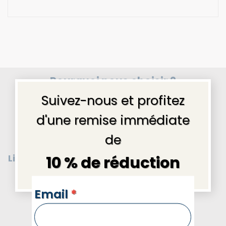
Pourquoi nous choisir ?
×
Suivez-nous et profitez
d'une remise immédiate
de
10 % de réduction
Livraison gratuite
Message cadeau
en
France
offert
NEWSLETTERS
Email
*