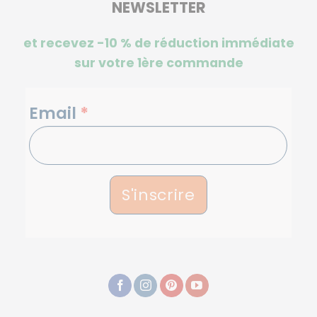
NEWSLETTER
et recevez -10 %
de réduction immédiate
sur votre 1ère commande
NEWSLETTERS
Email
*
S'inscrire