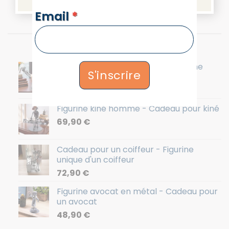
NEWSLETTERS
Email
*
Les plus recherchés
Cadeau pour gynécologue - Figurine
S'inscrire
gynécologue
68,90
€
Figurine kiné homme - Cadeau pour kiné
69,90
€
Cadeau pour un coiffeur - Figurine
unique d'un coiffeur
72,90
€
Figurine avocat en métal - Cadeau pour
un avocat
48,90
€