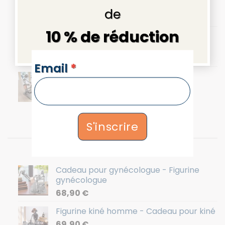
Marron - 36x12x8cm
de
64,90
€
10 % de réduction
Portefeuille homme - Cuir - Marron
55,00
€
NEWSLETTERS
Email
*
Figurine couple au sauna
98,90
€
S'inscrire
Les plus recherchés
Cadeau pour gynécologue - Figurine
gynécologue
68,90
€
Figurine kiné homme - Cadeau pour kiné
69,90
€