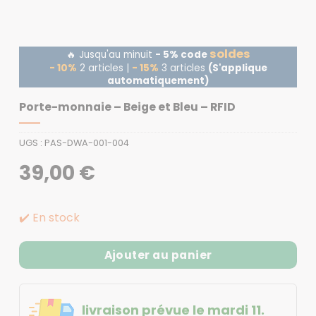
soldes
🔥 Jusqu'au minuit
- 5% code
- 10%
2 articles |
- 15%
3 articles
(S'applique
automatiquement)
Porte-monnaie – Beige et Bleu – RFID
UGS :
PAS-DWA-001-004
39,00
€
✔️ En stock
Ajouter au panier
livraison prévue le mardi 11.