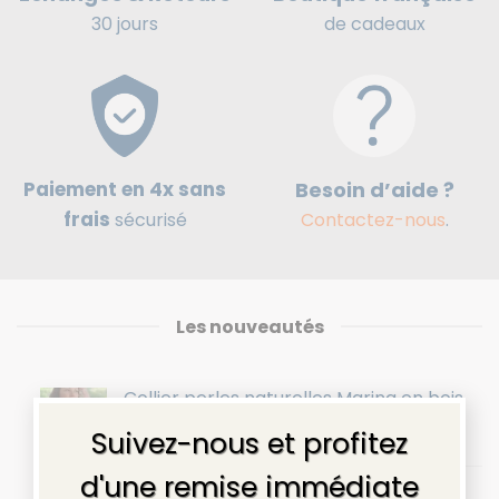
de cadeaux
30 jours
Paiement en 4x sans
Besoin d’aide ?
frais
sécurisé
Contactez-nous
.
Les nouveautés
Collier perles naturelles Marina en bois
×
36,90
€
Suivez-nous et profitez
d'une remise immédiate
Sac banane en cuir homme - Couleur