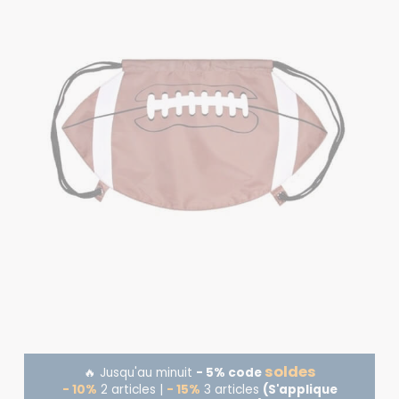
soldes
🔥 Jusqu'au minuit
- 5% code
- 10%
2 articles |
- 15%
3 articles
(S'applique