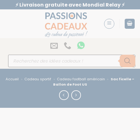
Passer
⚡️ Livraison gratuite avec Mondial Relay ⚡️
au
contenu
Recherche
de
produits
Accueil
»
Cadeau sportif
»
Cadeau football américain
»
Sac ficelle –
Ballon de Foot US