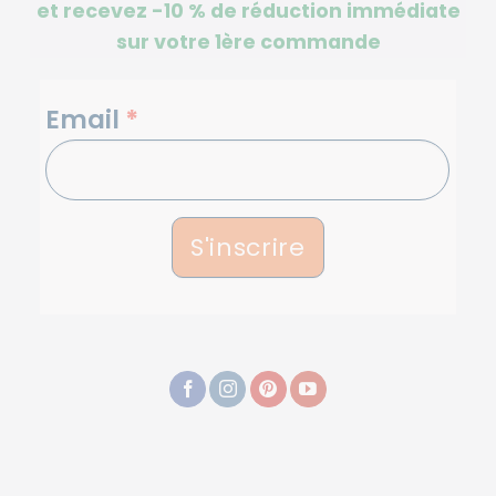
et recevez -10 %
de réduction immédiate
sur votre 1ère commande
NEWSLETTERS
Email
*
S'inscrire