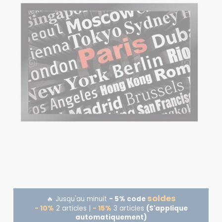
soldes
🔥 Jusqu'au minuit
- 5% code
- 10%
2 articles |
- 15%
3 articles
(S'applique
automatiquement)