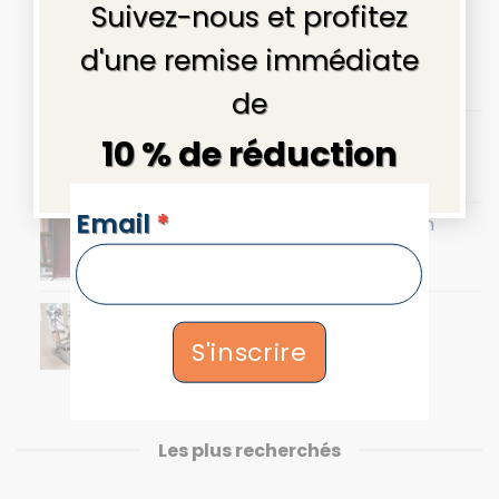
Suivez-nous et profitez
Collier perles naturelles Marina en bois
d'une remise immédiate
36,90
€
de
Sac banane en cuir homme - Couleur
10 % de réduction
Marron - 36x12x8cm
64,90
€
NEWSLETTERS
Email
*
Portefeuille homme - Cuir - Marron
55,00
€
Figurine couple au sauna
98,90
€
S'inscrire
Les plus recherchés