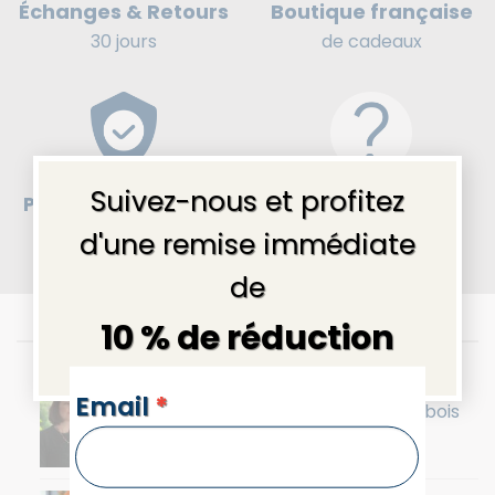
Boutique française
Échanges & Retours
de cadeaux
30 jours
×
Suivez-nous et profitez
Paiement en 4x sans
Besoin d’aide ?
frais
sécurisé
Contactez-nous
.
d'une remise immédiate
de
10 % de réduction
Les nouveautés
NEWSLETTERS
Email
*
Collier perles naturelles Marina en bois
36,90
€