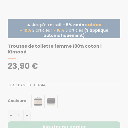
soldes
🔥 Jusqu'au minuit
- 5% code
- 10%
2 articles |
- 15%
3 articles
(S'applique
automatiquement)
Trousse de toilette femme 100% coton |
Kimood
23,90
€
UGS :
PAS-TX-KI0744
Couleurs
quantité de Trousse de toilette femme 100% coton | K
Ajouter au panier