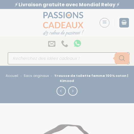
Passer
⚡️ Livraison gratuite avec Mondial Relay ⚡️
au
contenu
Recherche
de
produits
Accueil
»
Sacs originaux
»
Trousse de toilette femme 100% coton |
Kimood