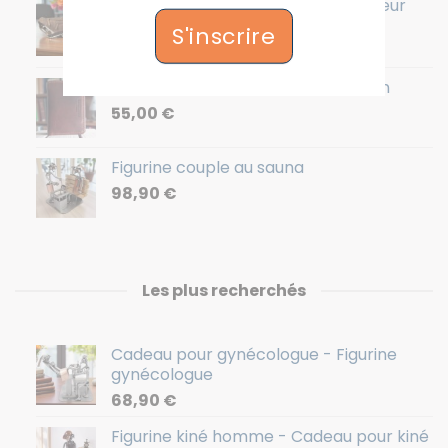
Sac banane en cuir homme - Couleur
Marron - 36x12x8cm
S'inscrire
64,90
€
Portefeuille homme - Cuir - Marron
55,00
€
Figurine couple au sauna
98,90
€
Les plus recherchés
Cadeau pour gynécologue - Figurine
gynécologue
68,90
€
Figurine kiné homme - Cadeau pour kiné