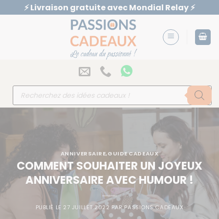
Passer
⚡️ Livraison gratuite avec Mondial Relay ⚡️
au
contenu
Recherche
de
produits
ANNIVERSAIRE
,
GUIDE CADEAUX
COMMENT SOUHAITER UN JOYEUX
ANNIVERSAIRE AVEC HUMOUR !
PUBLIÉ LE
27 JUILLET 2022
PAR
PASSIONS CADEAUX