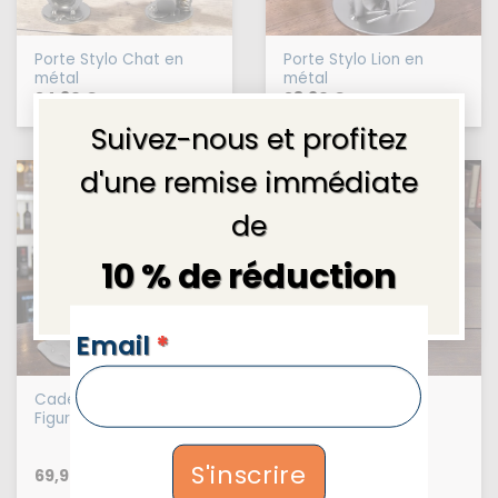
Porte Stylo Chat en
Porte Stylo Lion en
métal
métal
24,90
€
28,90
€
×
Suivez-nous et profitez
d'une remise immédiate
de
10 % de réduction
NEWSLETTERS
Email
*
Cadeau natation –
Cadeau aviron –
Figurine nageur
Sculpture Métal
Artisanale pour
Passionné d’Aviron
S'inscrire
69,90
€
67,90
€