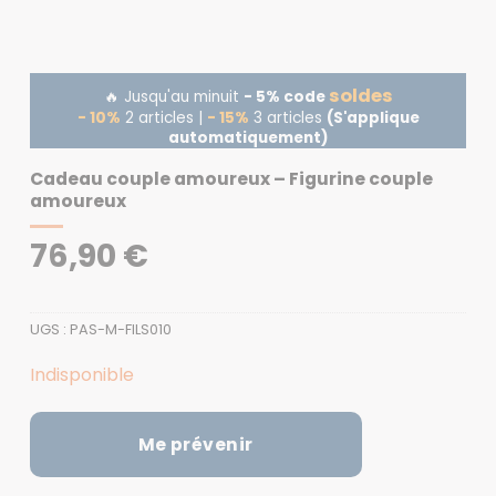
soldes
🔥 Jusqu'au minuit
- 5% code
- 10%
2 articles |
- 15%
3 articles
(S'applique
automatiquement)
Cadeau couple amoureux – Figurine couple
amoureux
76,90
€
UGS :
PAS-M-FILS010
Indisponible
Me prévenir