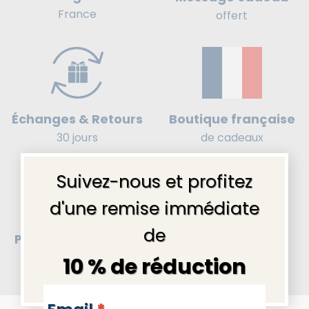
France
offert
Boutique française
Échanges & Retours
de cadeaux
30 jours
×
Suivez-nous et profitez
d'une remise immédiate
de
Paiement en 4x sans
Besoin d’aide ?
frais
sécurisé
Contactez-nous
.
10 % de réduction
NEWSLETTERS