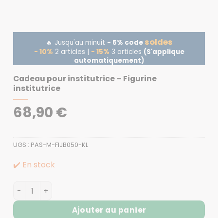
soldes
🔥 Jusqu'au minuit
- 5% code
- 10%
2 articles |
- 15%
3 articles
(S'applique
automatiquement)
Cadeau pour institutrice – Figurine
institutrice
68,90
€
UGS :
PAS-M-FIJB050-KL
✔️ En stock
quantité de Cadeau pour institutrice - Figurine institut
Ajouter au panier