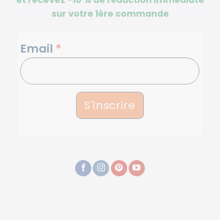
sur votre 1ère commande
NEWSLETTERS
Email
*
S'inscrire