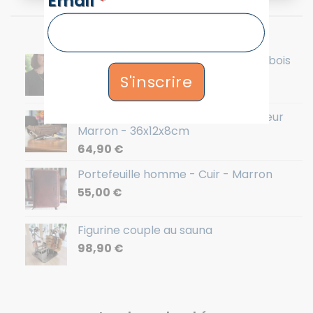
Email
*
Les nouveautés
Collier perles naturelles Marina en bois
S'inscrire
36,90
€
Sac banane en cuir homme - Couleur
Marron - 36x12x8cm
64,90
€
Portefeuille homme - Cuir - Marron
55,00
€
Figurine couple au sauna
98,90
€