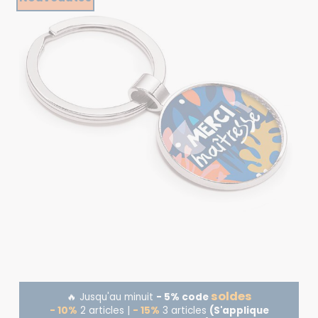
soldes
🔥 Jusqu'au minuit
- 5% code
- 10%
2 articles |
- 15%
3 articles
(S'applique