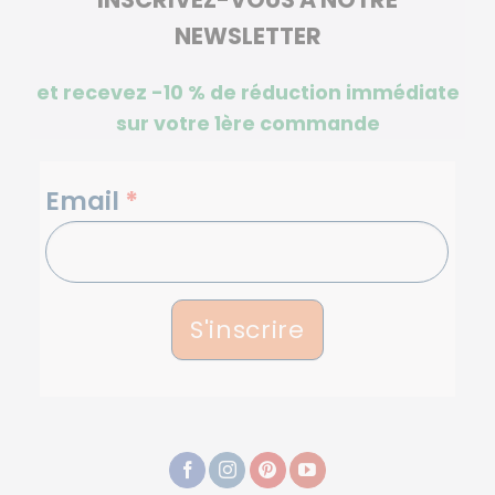
NEWSLETTER
et recevez -10 %
de réduction immédiate
sur votre 1ère commande
NEWSLETTERS
Email
*
S'inscrire