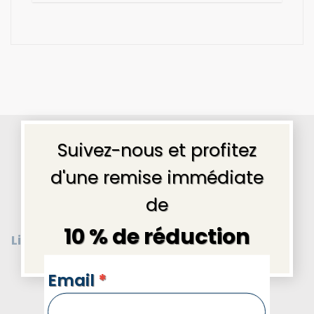
×
Pourquoi nous choisir ?
Suivez-nous et profitez
d'une remise immédiate
de
10 % de réduction
Livraison gratuite
Message cadeau
en
France
offert
NEWSLETTERS
Email
*