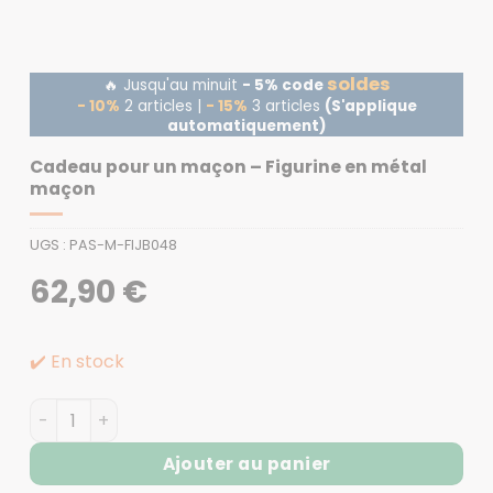
soldes
🔥 Jusqu'au minuit
- 5% code
- 10%
2 articles |
- 15%
3 articles
(S'applique
automatiquement)
Cadeau pour un maçon – Figurine en métal
maçon
UGS :
PAS-M-FIJB048
62,90
€
✔️ En stock
quantité de Cadeau pour un maçon - Figurine en mét
Ajouter au panier