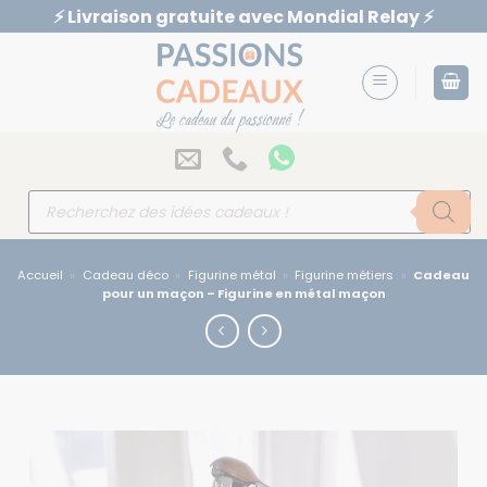
Passer
⚡️ Livraison gratuite avec Mondial Relay ⚡️
au
contenu
Recherche
de
produits
Accueil
»
Cadeau déco
»
Figurine métal
»
Figurine métiers
»
Cadeau
pour un maçon – Figurine en métal maçon