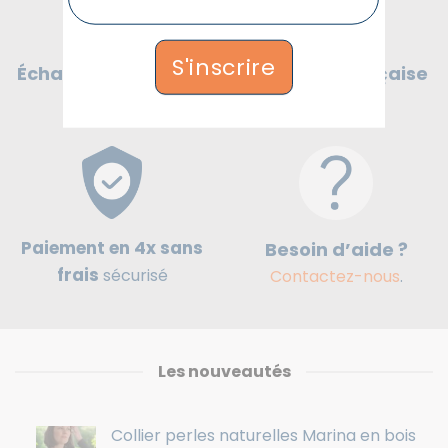
S'inscrire
Boutique française
Échanges & Retours
de cadeaux
30 jours
Paiement en 4x sans
Besoin d’aide ?
frais
sécurisé
Contactez-nous
.
Les nouveautés
Collier perles naturelles Marina en bois