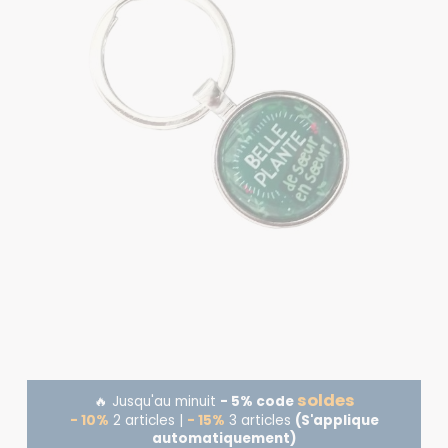
soldes
🔥 Jusqu'au minuit
- 5% code
- 10%
2 articles |
- 15%
3 articles
(S'applique
automatiquement)