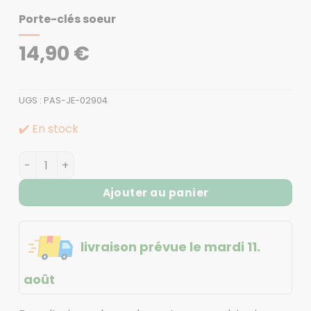
Porte-clés soeur
14,90
€
UGS :
PAS-JE-02904
✔️ En stock
quantité de Porte-clés soeur
Ajouter au panier
livraison prévue le mardi 11.
août