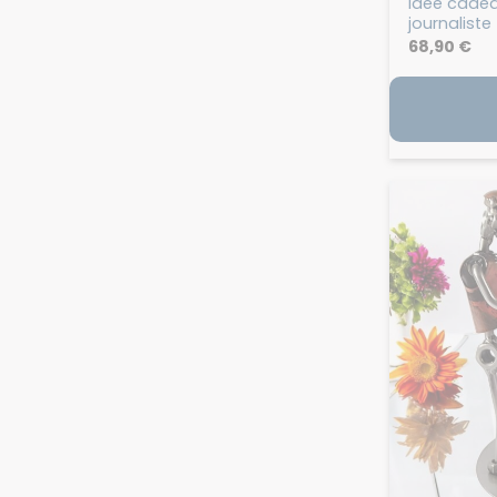
Idée cadeau
journaliste
68,90
€