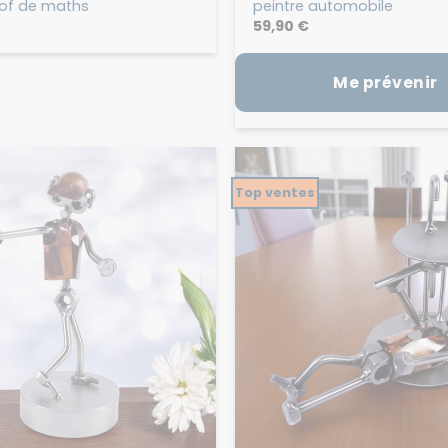
of de maths
peintre automobile
59,90
€
Me prévenir
Top ventes