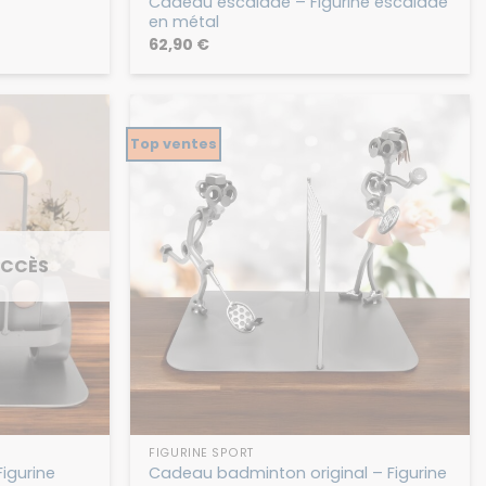
Cadeau escalade – Figurine escalade
en métal
62,90
€
Top ventes
UCCÈS
FIGURINE SPORT
igurine
Cadeau badminton original – Figurine