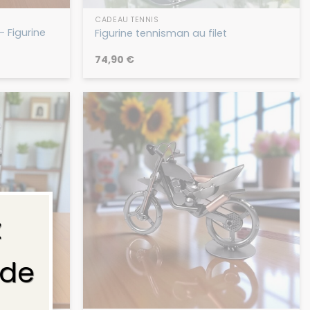
CADEAU TENNIS
 Figurine
Figurine tennisman au filet
74,90
€
×
z
 de