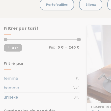
Portefeuilles
Bijoux
Filtrer par tarif
Prix
Prix
Prix :
0 €
—
240 €
Filtrer
min
max
Filtré par
femme
(1)
homme
(221)
unisexe
(23)
FIGURINE MÉT
Catégories de produits