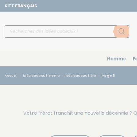
Passer
SITE FRANÇAIS
au
contenu
Recherche
de
produits
Homme
F
Accueil
»
idée cadeau Homme
»
Idée cadeau frère
»
Page 3
Votre frérot franchit une nouvelle décennie ? Q