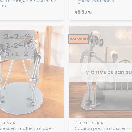
r un maçon – Figurine en
Figurine trottinette
çon
48,90
€
Nouveau
VICTIME DE SON S
EIGNANTS
FIGURINE MÉTIERS
rofesseur mathématique –
Cadeau pour carrossier – F