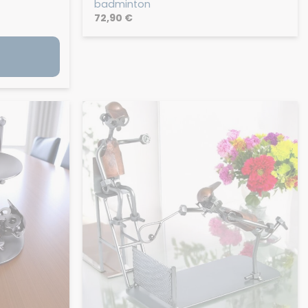
badminton
72,90
€