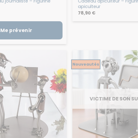
 journaliste – Figurine
Cadeau apiculteur – Figuri
apiculteur
78,90
€
Me prévenir
Nouveautés
VICTIME DE SON S