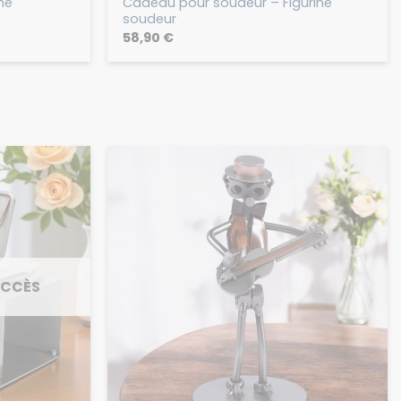
ne
Cadeau pour soudeur – Figurine
soudeur
58,90
€
UCCÈS