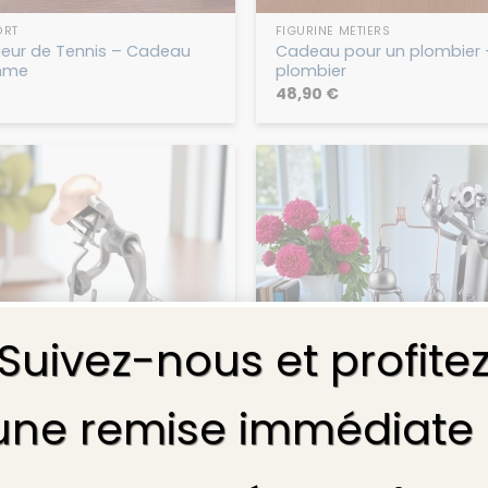
ORT
FIGURINE MÉTIERS
oueur de Tennis – Cadeau
Cadeau pour un plombier –
mme
plombier
48,90
€
Suivez-nous et profite
une remise immédiate